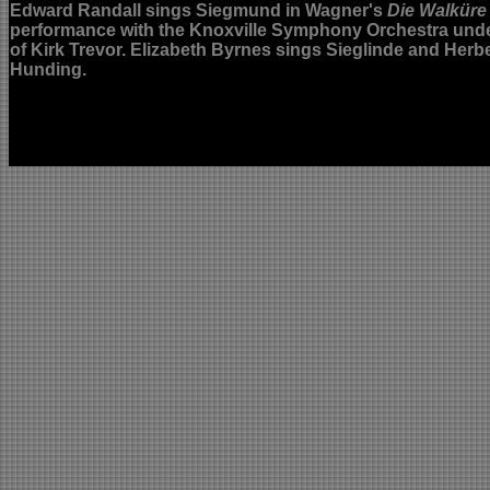
Edward Randall sings
Siegmund
in Wagner's
Die Walküre
performance with the Knoxville Symphony Orchestra under
of Kirk Trevor. Elizabeth Byrnes sings
Sieglinde
and Herbe
Hunding
.